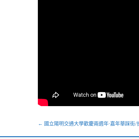
←
國立陽明交通大學歡慶兩週年-嘉年華踩街/