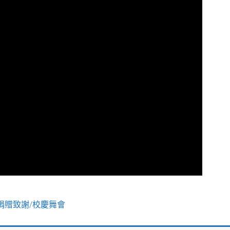
捐贈致謝/校慶舞會