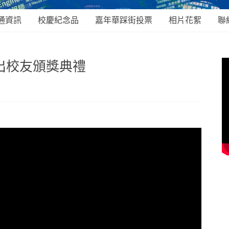
通資訊
校慶紀念品
嘉年華踩街投票
相片花絮
聯
出校友頒獎典禮